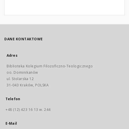
DANE KONTAKTOWE
Adres
Biblioteka Kolegium Filozoficzno-Teologicznego
oo. Dominikanów
ul. Stolarska 12
31-043 Kraków, POLSKA
Telefon
+48 (12) 423 16 13 w. 244
E-Mail