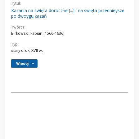
Tytuł:
Kazania na swięta doroczne [...] : na swięta przednieysze
po dwoygu kazań
Twórca:
Birkowski, Fabian (1566-1636)
Typ:
stary druk, XVII w.
Więcej