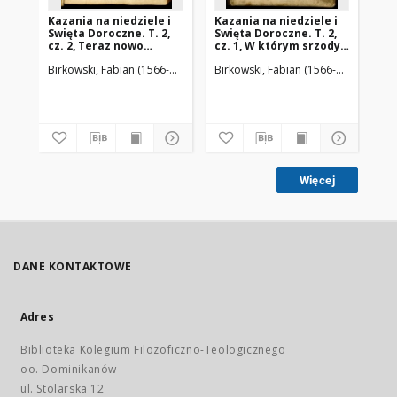
Kazania na niedziele i
Kazania na niedziele i
R. 
Swięta Doroczne. T. 2,
Swięta Doroczne. T. 2,
S. 
cz. 2, Teraz nowo
cz. 1, W którym srzody y
Pr
wydana. W ktorej
piątki, przez Post
Do
Birkowski, Fabian (1566-1636)
Piotrkowczyk, Andrzej (ca 1585-1645). 
Birkowski, Fabian (1566-1636)
Piotr
Bir
wspomnieni są w
Wielki, y wiele swiętych
Ecc
metrykę Kościoła
w metryce Kościoła
qu
rzymskiego
katholickiego
tum
katholickiego dawno, y
Rzymskiego
me
sta
świeźo wpisani
Regestrowanych,
Or
nowym kazaniem
Le
wspomniano
Pra
Więcej
DANE KONTAKTOWE
Adres
Biblioteka Kolegium Filozoficzno-Teologicznego
oo. Dominikanów
ul. Stolarska 12