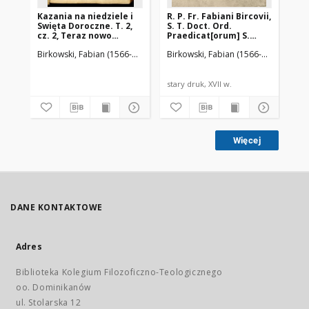
Kazania na niedziele i
R. P. Fr. Fabiani Bircovii,
Ka
Swięta Doroczne. T. 2,
S. T. Doct. Ord.
dor
cz. 2, Teraz nowo
Praedicat[orum] S.
sw
wydana. W ktorej
Dominici Orationes
dw
Birkowski, Fabian (1566-1636)
Piotrkowczyk, Andrzej (ca 1585-1645). 
Birkowski, Fabian (1566-1636)
Kuick,
Bir
wspomnieni są w
Ecclesiasticae : Jn
metrykę Kościoła
quibus Eiusdem Ordinis
rzymskiego
tum & alij Viri Sancti
katholickiego dawno, y
memorantur :
stary druk, XVII w.
sta
świeźo wpisani
Orationum Elenchum
Lector inueniet post
Praefationem [...]
Więcej
DANE KONTAKTOWE
Adres
Biblioteka Kolegium Filozoficzno-Teologicznego
oo. Dominikanów
ul. Stolarska 12