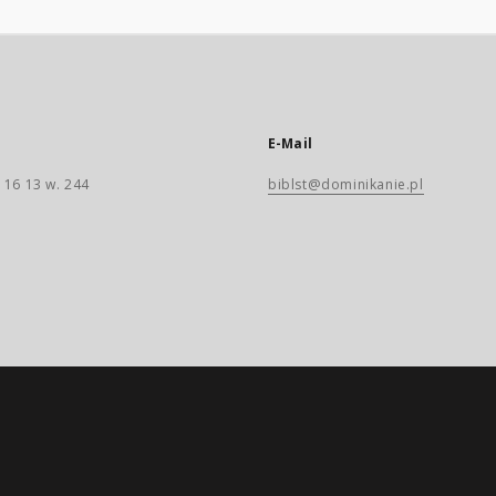
E-Mail
 16 13 w. 244
biblst@dominikanie.pl