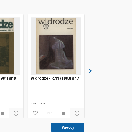
981) nr 9
W drodze - R.11 (1983) nr 7
W drodze - R.8 (1980) 
czasopismo
czasopismo
Więcej