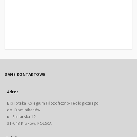
DANE KONTAKTOWE
Adres
Biblioteka Kolegium Filozoficzno-Teologicznego
oo. Dominikanów
ul. Stolarska 12
31-043 Kraków, POLSKA