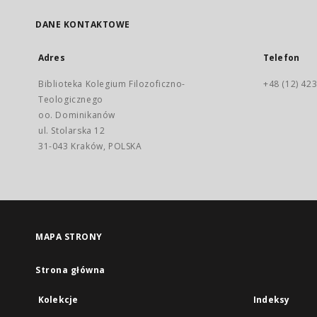
DANE KONTAKTOWE
Adres
Telefon
Biblioteka Kolegium Filozoficzno-
+48 (12) 423
Teologicznego
oo. Dominikanów
ul. Stolarska 12
31-043 Kraków, POLSKA
MAPA STRONY
Strona główna
Kolekcje
Indeksy