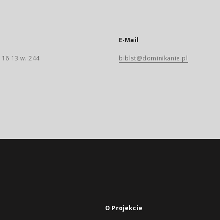
E-Mail
 16 13 w. 244
biblst@dominikanie.pl
O Projekcie