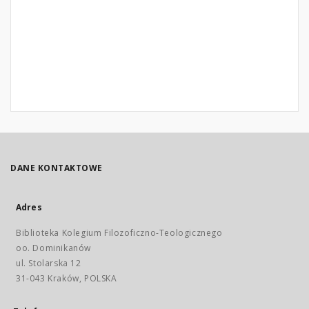
DANE KONTAKTOWE
Adres
Biblioteka Kolegium Filozoficzno-Teologicznego
oo. Dominikanów
ul. Stolarska 12
31-043 Kraków, POLSKA