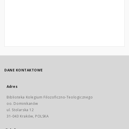
DANE KONTAKTOWE
Adres
Biblioteka Kolegium Filozoficzno-Teologicznego
oo. Dominikanów
ul. Stolarska 12
31-043 Kraków, POLSKA