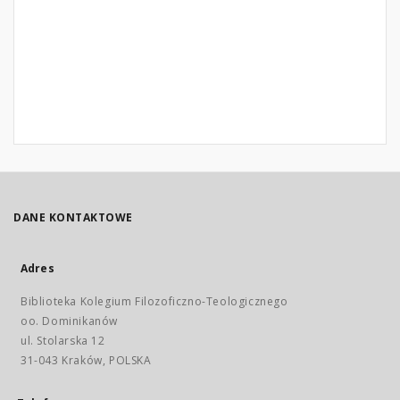
DANE KONTAKTOWE
Adres
Biblioteka Kolegium Filozoficzno-Teologicznego
oo. Dominikanów
ul. Stolarska 12
31-043 Kraków, POLSKA