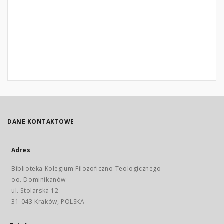
DANE KONTAKTOWE
Adres
Biblioteka Kolegium Filozoficzno-Teologicznego
oo. Dominikanów
ul. Stolarska 12
31-043 Kraków, POLSKA