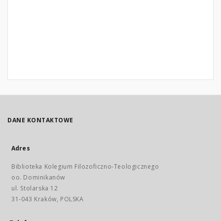
DANE KONTAKTOWE
Adres
Biblioteka Kolegium Filozoficzno-Teologicznego
oo. Dominikanów
ul. Stolarska 12
31-043 Kraków, POLSKA