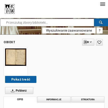
Wyszukiwanie zaawansowane
?
OBIEKT
Pokaż treść
Pobierz
OPIS
INFORMACJE
STRUKTURA