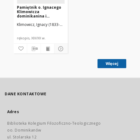
Pamiętnik o. Ignacego
Klimowicza
dominikanina i
sybiraka z powstania
Klimowicz, Ignacy (1833-1902)
1863 r. T. 2
rękopis, XIX/XX w.
Więcej
DANE KONTAKTOWE
Adres
Biblioteka Kolegium Filozoficzno-Teologicznego
oo. Dominikanów
ul. Stolarska 12