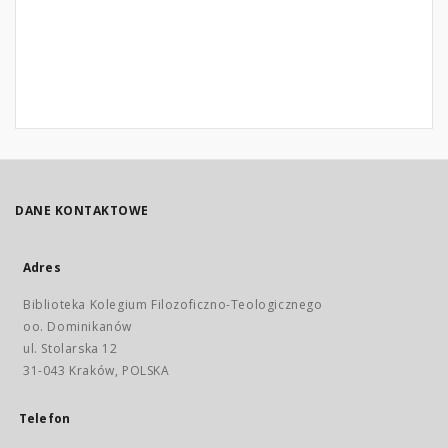
DANE KONTAKTOWE
Adres
Biblioteka Kolegium Filozoficzno-Teologicznego
oo. Dominikanów
ul. Stolarska 12
31-043 Kraków, POLSKA
Telefon