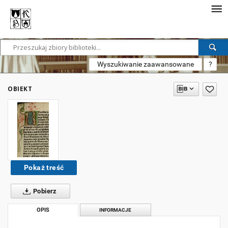
Wyszukiwanie zaawansowane
?
OBIEKT
Pokaż treść
Pobierz
OPIS
INFORMACJE