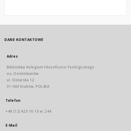
DANE KONTAKTOWE
Adres
Biblioteka Kolegium Filozoficzno-Teologicznego
oo. Dominikanów
ul. Stolarska 12
31-043 Kraków, POLSKA
Telefon
+48 (12) 423 16 13 w. 244
E-Mail