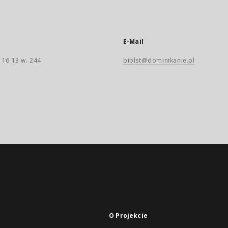
E-Mail
 16 13 w. 244
biblst@dominikanie.pl
O Projekcie