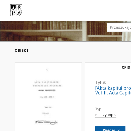
OBIEKT
OPIS
Tytuł:
[Akta kapituł pr
Vol. II, Acta Ca
Typ:
maszynopis
Więcej