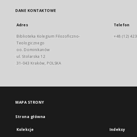
DANE KONTAKTOWE
Adres
Telefon
Biblioteka Kolegium Filozoficzno-
+48 (12) 423
Teologicznego
oo. Dominikanów
ul. Stolarska 12
31-043 Kraków, POLSKA
MAPA STRONY
Strona główna
Kolekcje
Indeksy