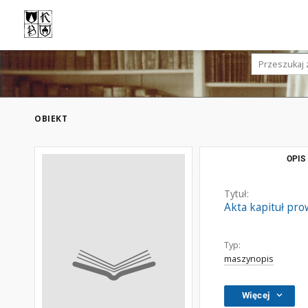
OBIEKT
OPIS
Tytuł:
Akta kapituł prow
Typ:
maszynopis
Więcej