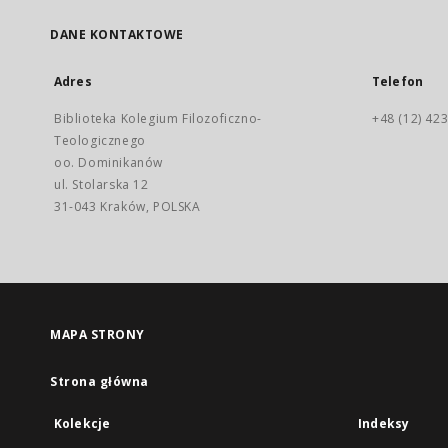
DANE KONTAKTOWE
Adres
Telefon
Biblioteka Kolegium Filozoficzno-
+48 (12) 423
Teologicznego
oo. Dominikanów
ul. Stolarska 12
31-043 Kraków, POLSKA
MAPA STRONY
Strona główna
Kolekcje
Indeksy