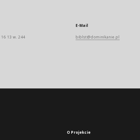
E-Mail
 16 13 w. 244
biblst@dominikanie.pl
O Projekcie