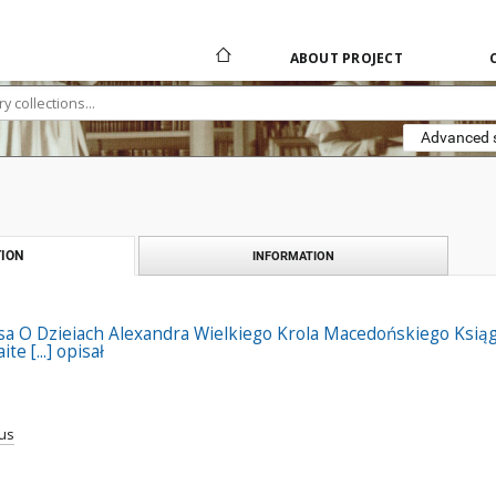
ABOUT PROJECT
Advanced 
ION
INFORMATION
sa O Dzieiach Alexandra Wielkiego Krola Macedońskiego Ksi
e [...] opisał
tus