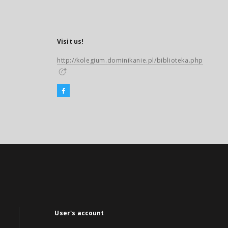
Visit us!
http://kolegium.dominikanie.pl/biblioteka.php
User's account