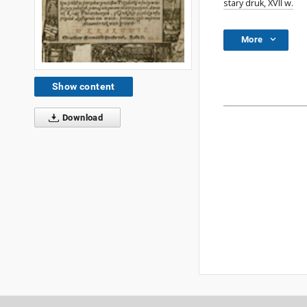
stary druk, XVII w.
More
Show content
Download