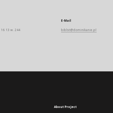
E-Mail
 16 13 w. 244
biblst@dominikanie.pl
About Project