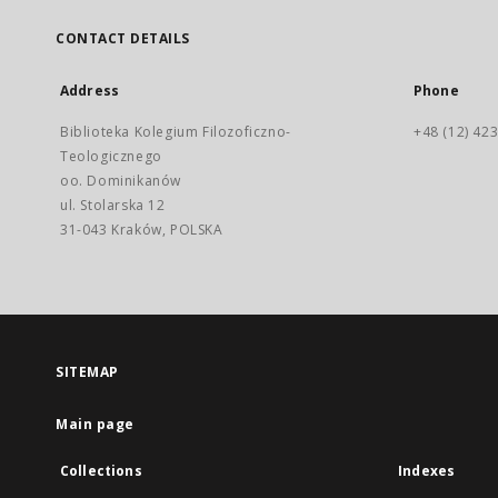
CONTACT DETAILS
Address
Phone
Biblioteka Kolegium Filozoficzno-
+48 (12) 423
Teologicznego
oo. Dominikanów
ul. Stolarska 12
31-043 Kraków, POLSKA
SITEMAP
Main page
Collections
Indexes