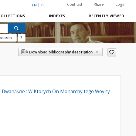
Contrast
Login
Share
EN
PL
COLLECTIONS
INDEXES
RECENTLY VIEWED
search
?
Download bibliography description
ąg Dwanaście : W Ktorych On Monarchy tego Woyny