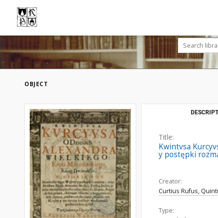
OBJECT
DESCRIPT
Title:
Kwintvsa Kurcyv
y postępki rozmait
Creator:
Curtius Rufus, Quin
Type: