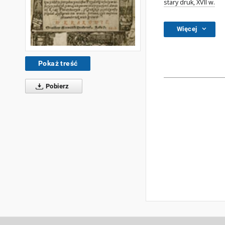
stary druk, XVII w.
Więcej
Pokaż treść
Pobierz