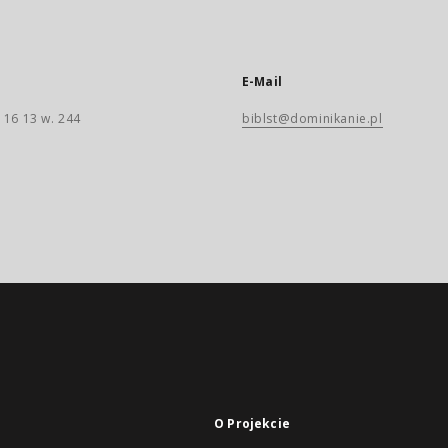
E-Mail
 16 13 w. 244
biblst@dominikanie.pl
O Projekcie