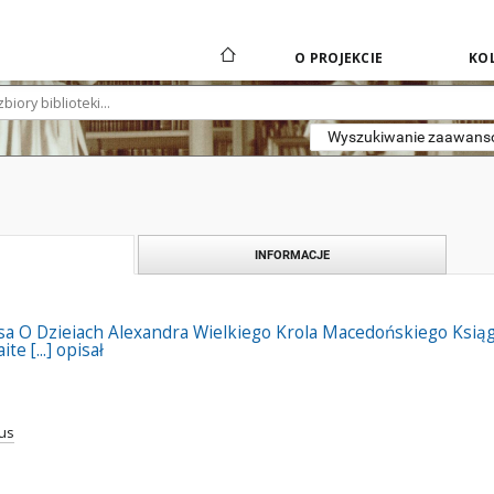
O PROJEKCIE
KOL
Wyszukiwanie zaawan
INFORMACJE
sa O Dzieiach Alexandra Wielkiego Krola Macedońskiego Ksi
e [...] opisał
tus