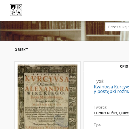
OBIEKT
OPIS
Tytuł:
Kwintvsa Kurcyv
y postępki rozmait
Twórca:
Curtius Rufus, Quin
Typ: