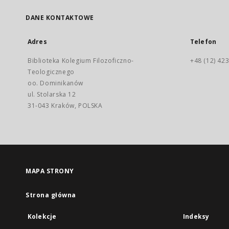
DANE KONTAKTOWE
Adres
Telefon
Biblioteka Kolegium Filozoficzno-
+48 (12) 423
Teologicznego
oo. Dominikanów
ul. Stolarska 12
31-043 Kraków, POLSKA
MAPA STRONY
Strona główna
Kolekcje
Indeksy