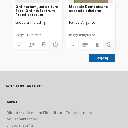
Ordinarium juxta ritum
Messale Domenicano
Or
Sacri Ordinis Fratrum
seconda edizione
Sa
Praedicatorum
Pr
Ludovici Theissling
Ferrua, Angelico
The
192
księga liturgiczna
księga liturgiczna
ksi
Więcej
DANE KONTAKTOWE
Adres
Biblioteka Kolegium Filozoficzno-Teologicznego
oo. Dominikanów
ul. Stolarska 12