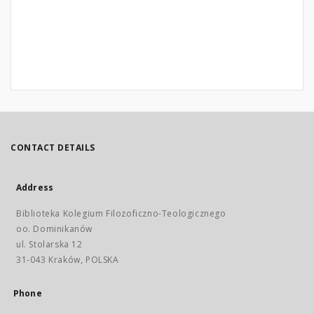
CONTACT DETAILS
Address
Biblioteka Kolegium Filozoficzno-Teologicznego
oo. Dominikanów
ul. Stolarska 12
31-043 Kraków, POLSKA
Phone