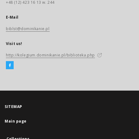
+48 (12) 423 16 13 w. 244
E-Mail
biblst@dominikanie.pl
Visit us!
http://kolegium.dominikanie.pl/biblioteka.php
SITEMAP
Main page
Collections