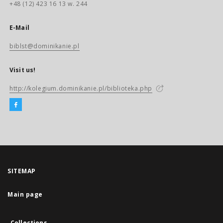
+48 (12) 423 16 13 w. 244
E-Mail
biblst@dominikanie.pl
Visit us!
http://kolegium.dominikanie.pl/biblioteka.php
SITEMAP
Main page
Collections