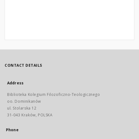
CONTACT DETAILS
Address
Biblioteka Kolegium Filozoficzno-Teologicznego
oo. Dominikanów
ul. Stolarska 12
31-043 Kraków, POLSKA
Phone