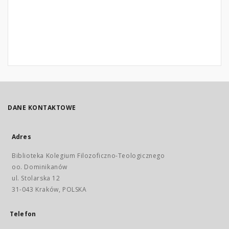
DANE KONTAKTOWE
Adres
Biblioteka Kolegium Filozoficzno-Teologicznego
oo. Dominikanów
ul. Stolarska 12
31-043 Kraków, POLSKA
Telefon