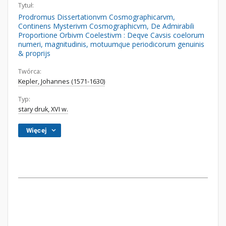
Tytuł:
Prodromus Dissertationvm Cosmographicarvm,
Continens Mysterivm Cosmographicvm, De Admirabili
Proportione Orbivm Coelestivm : Deqve Cavsis coelorum
numeri, magnitudinis, motuumq́ue periodicorum genuinis
& proprijs
Twórca:
Kepler, Johannes (1571-1630)
Typ:
stary druk, XVI w.
Więcej