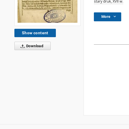
stary druk, XVII w.
More
Show content
Download