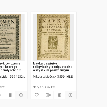
zyk cwiczenia
Navka o swiętych
o : ktorego
reliqviach y o odpustach :
zdziały ich; niżey
wszystkim prawdziwym
Krześcianom do czytania y
 (ca 1583-1651). Druk.
ościsk (1559-1632)
Cezary, Franciszek (ca 1583-1651). Druk.
Mikołaj z Mościsk (1559-1632)
wiedzenia, barzo
potrzebna
VI w.
stary druk, XVII w.