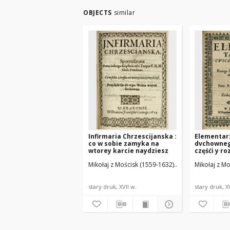
OBJECTS
similar
Infirmaria Chrzescijanska :
Elementar
co w sobie zamyka na
dvchowneg
wtorey karcie naydziesz
częśći y ro
się położą
Mikołaj z Mościsk (1559-1632)
Cezary, Franciszek
Mikołaj z M
stary druk, XVII w.
stary druk, X