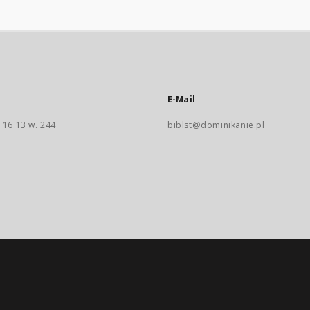
E-Mail
 16 13 w. 244
biblst@dominikanie.pl