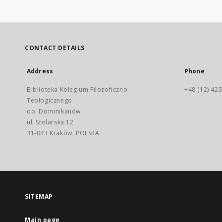
CONTACT DETAILS
Address
Phone
Biblioteka Kolegium Filozoficzno-
+48 (12) 423
Teologicznego
oo. Dominikanów
ul. Stolarska 12
31-043 Kraków, POLSKA
SITEMAP
Main page