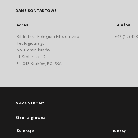
DANE KONTAKTOWE
Adres
Telefon
Biblioteka Kolegium Filozoficzno-
+48 (12) 423
Teologicznego
oo. Dominikanów
ul. Stolarska 12
31-043 Kraków, POLSKA
MAPA STRONY
Strona główna
Kolekcje
Indeksy