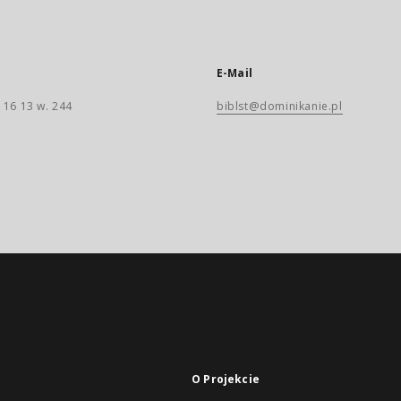
E-Mail
 16 13 w. 244
biblst@dominikanie.pl
O Projekcie