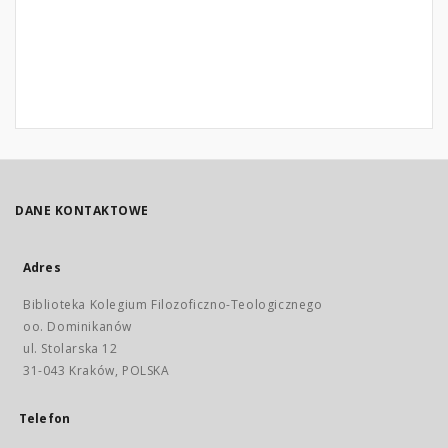
DANE KONTAKTOWE
Adres
Biblioteka Kolegium Filozoficzno-Teologicznego
oo. Dominikanów
ul. Stolarska 12
31-043 Kraków, POLSKA
Telefon