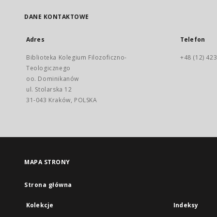
DANE KONTAKTOWE
Adres
Telefon
Biblioteka Kolegium Filozoficzno-
+48 (12) 423
Teologicznego
oo. Dominikanów
ul. Stolarska 12
31-043 Kraków, POLSKA
MAPA STRONY
Strona główna
Kolekcje
Indeksy