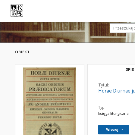
OBIEKT
OPIS
Tytuł:
Horae Diurnae ju
Typ:
księga liturgiczna
Więcej