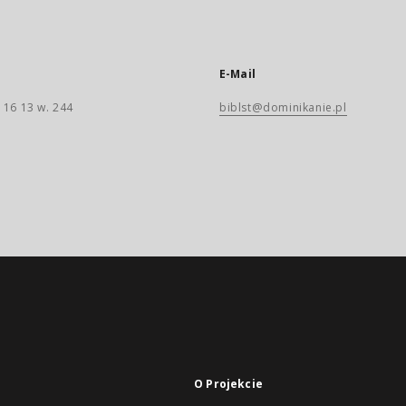
E-Mail
 16 13 w. 244
biblst@dominikanie.pl
O Projekcie