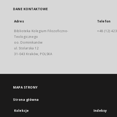
DANE KONTAKTOWE
Adres
Telefon
Biblioteka Kolegium Filozoficzno-
+48 (12) 423
Teologicznego
oo. Dominikanów
ul. Stolarska 12
31-043 Kraków, POLSKA
MAPA STRONY
Strona główna
Kolekcje
Indeksy