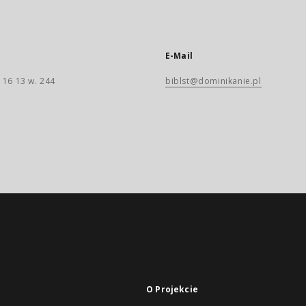
E-Mail
 16 13 w. 244
biblst@dominikanie.pl
O Projekcie