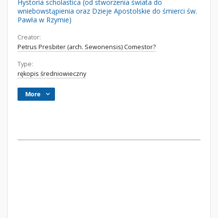
Hystoria scholastica (od stworzenia świata do
wniebowstąpienia oraz Dzieje Apostolskie do śmierci św.
Pawła w Rzymie)
Creator:
Petrus Presbiter (arch. Sewonensis) Comestor?
Type:
rękopis średniowieczny
More