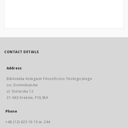
CONTACT DETAILS
Address
Biblioteka Kolegium Filozoficzno-Teologicznego
oo. Dominikanów
ul. Stolarska 12
31-043 Kraków, POLSKA
Phone
+48 (12) 423 16 13 w. 244