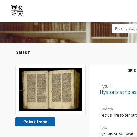
OBIEKT
OPIS
Tytuł:
Hystoria scholas
Twórca:
Petrus Presbiter (a
Pokaż treść
Typ:
rękopis średniowiec