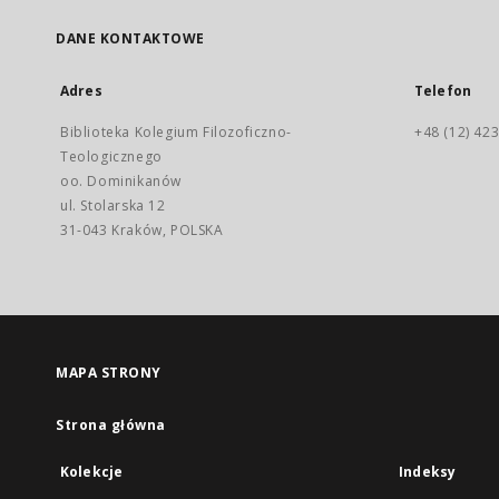
DANE KONTAKTOWE
Adres
Telefon
Biblioteka Kolegium Filozoficzno-
+48 (12) 423
Teologicznego
oo. Dominikanów
ul. Stolarska 12
31-043 Kraków, POLSKA
MAPA STRONY
Strona główna
Kolekcje
Indeksy