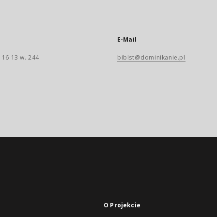
E-Mail
 16 13 w. 244
biblst@dominikanie.pl
O Projekcie