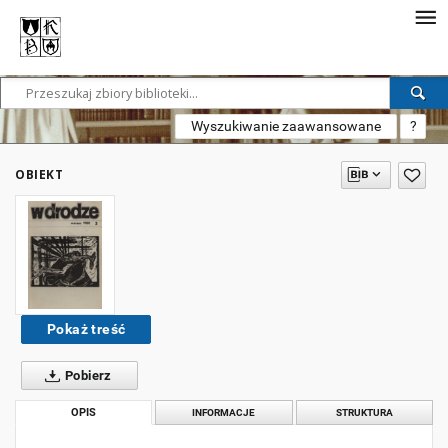
Wyszukiwanie zaawansowane
?
OBIEKT
Pokaż treść
Pobierz
OPIS
INFORMACJE
STRUKTURA