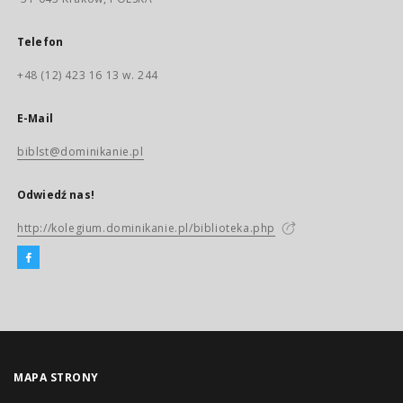
Telefon
+48 (12) 423 16 13 w. 244
E-Mail
biblst@dominikanie.pl
Odwiedź nas!
http://kolegium.dominikanie.pl/biblioteka.php
MAPA STRONY