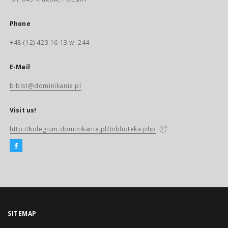
Phone
+48 (12) 423 16 13 w. 244
E-Mail
biblst@dominikanie.pl
Visit us!
http://kolegium.dominikanie.pl/biblioteka.php
SITEMAP