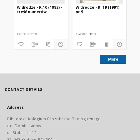
W drodze - R.10 (1982) -
W drodze - R. 19 (1991)
W d
treść numerów
nr 9
2
czasopismo
czasopismo
cz
More
CONTACT DETAILS
Address
Biblioteka Kolegium Filozoficzno-Teologicznego
oo. Dominikanów
ul. Stolarska 12
31-043 Kraków, POLSKA