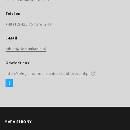
Telefon
+48 (12) 423 16 13 w. 244
E-Mail
biblst@dominikanie.pl
Odwiedź nas!
http://kolegium.dominikanie.pl/biblioteka.php
MAPA STRONY