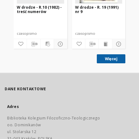
W drodze - R.10 (1982) -
W drodze - R. 19 (1991)
W d
treść numerów
nr 9
2
czasopismo
czasopismo
cz
Więcej
DANE KONTAKTOWE
Adres
Biblioteka Kolegium Filozoficzno-Teologicznego
oo. Dominikanów
ul. Stolarska 12
31-043 Kraków, POLSKA