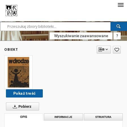
Wyszukiwanie zaawansowane
?
OBIEKT
Pokaż treść
Pobierz
OPIS
INFORMACJE
STRUKTURA