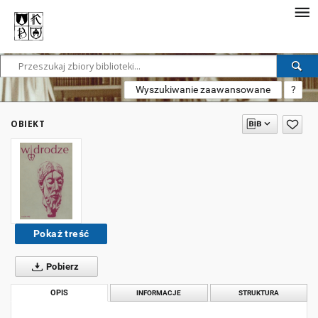
Wyszukiwanie zaawansowane
?
OBIEKT
Pokaż treść
Pobierz
OPIS
INFORMACJE
STRUKTURA