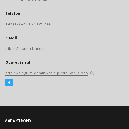
Telefon
+48 (12) 423 16 13 w. 244
E-Mail
biblst@dominikanie.pl
Odwiedź nas!
http://kolegium.dominikanie.pl/biblioteka.php
MAPA STRONY