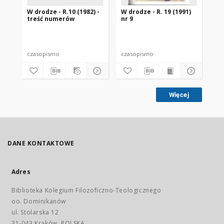
W drodze - R.10 (1982) -
W drodze - R. 19 (1991)
W d
treść numerów
nr 9
2
czasopismo
czasopismo
cz
Więcej
DANE KONTAKTOWE
Adres
Biblioteka Kolegium Filozoficzno-Teologicznego
oo. Dominikanów
ul. Stolarska 12
31-043 Kraków, POLSKA