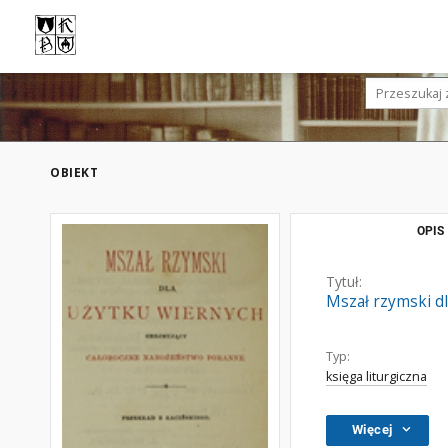
OBIEKT
OPIS
Tytuł:
Mszał rzymski d
Typ:
księga liturgiczna
Więcej