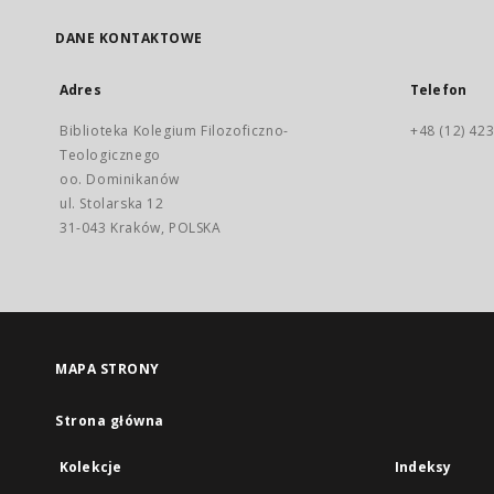
DANE KONTAKTOWE
Adres
Telefon
Biblioteka Kolegium Filozoficzno-
+48 (12) 423
Teologicznego
oo. Dominikanów
ul. Stolarska 12
31-043 Kraków, POLSKA
MAPA STRONY
Strona główna
Kolekcje
Indeksy