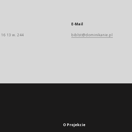
E-Mail
 16 13 w. 244
biblst@dominikanie.pl
O Projekcie