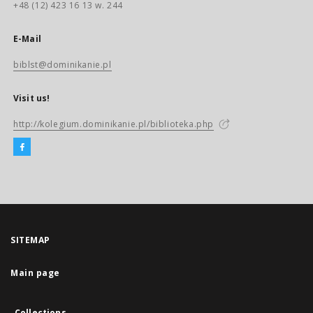
+48 (12) 423 16 13 w. 244
E-Mail
biblst@dominikanie.pl
Visit us!
http://kolegium.dominikanie.pl/biblioteka.php
SITEMAP
Main page
Collections