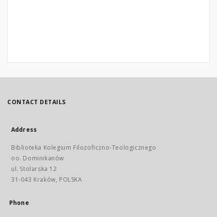
CONTACT DETAILS
Address
Biblioteka Kolegium Filozoficzno-Teologicznego
oo. Dominikanów
ul. Stolarska 12
31-043 Kraków, POLSKA
Phone