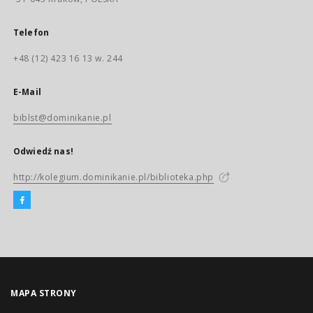
Telefon
+48 (12) 423 16 13 w. 244
E-Mail
biblst@dominikanie.pl
Odwiedź nas!
http://kolegium.dominikanie.pl/biblioteka.php
MAPA STRONY