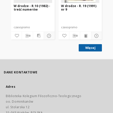
W drodze - R.10 (1982) -
W drodze - R. 19 (1991)
W d
treść numerów
nr 9
2
czasopismo
czasopismo
cz
Więcej
DANE KONTAKTOWE
Adres
Biblioteka Kolegium Filozoficzno-Teologicznego
oo. Dominikanów
ul. Stolarska 12
31-043 Kraków, POLSKA