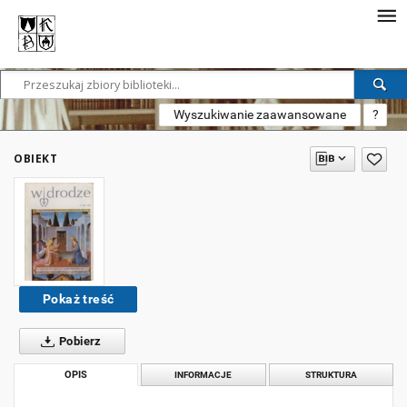
Wyszukiwanie zaawansowane
?
OBIEKT
Pokaż treść
Pobierz
OPIS
INFORMACJE
STRUKTURA