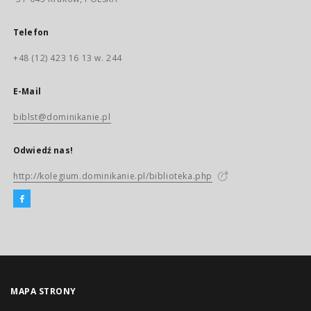
Telefon
+48 (12) 423 16 13 w. 244
E-Mail
biblst@dominikanie.pl
Odwiedź nas!
http://kolegium.dominikanie.pl/biblioteka.php
MAPA STRONY