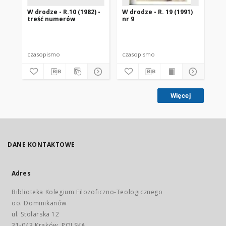
W drodze - R.10 (1982) -
W drodze - R. 19 (1991)
W d
treść numerów
nr 9
2
czasopismo
czasopismo
cz
Więcej
DANE KONTAKTOWE
Adres
Biblioteka Kolegium Filozoficzno-Teologicznego
oo. Dominikanów
ul. Stolarska 12
31-043 Kraków, POLSKA