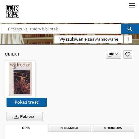
Wyszukiwanie zaawansowane
?
OBIEKT
Pokaż treść
Pobierz
OPIS
INFORMACJE
STRUKTURA