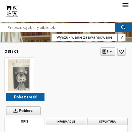
Wyszukiwanie zaawansowane
?
OBIEKT
Pokaż treść
Pobierz
OPIS
INFORMACJE
STRUKTURA