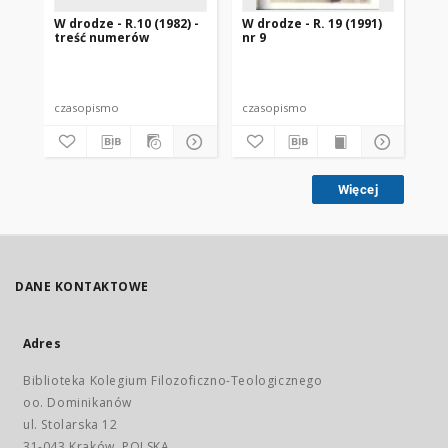
W drodze - R.10 (1982) -
W drodze - R. 19 (1991)
W d
treść numerów
nr 9
2
czasopismo
czasopismo
cz
Więcej
DANE KONTAKTOWE
Adres
Biblioteka Kolegium Filozoficzno-Teologicznego
oo. Dominikanów
ul. Stolarska 12
31-043 Kraków, POLSKA