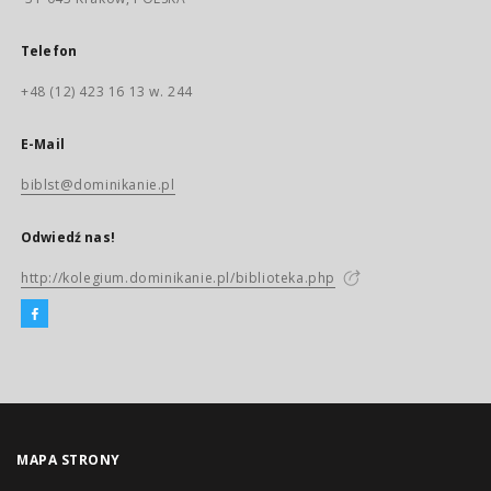
Telefon
+48 (12) 423 16 13 w. 244
E-Mail
biblst@dominikanie.pl
Odwiedź nas!
http://kolegium.dominikanie.pl/biblioteka.php
MAPA STRONY