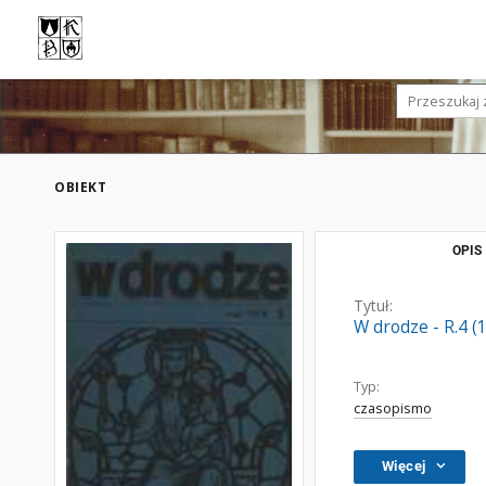
OBIEKT
OPIS
Tytuł:
W drodze - R.4 (
Typ:
czasopismo
Więcej