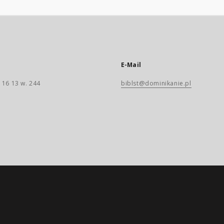
E-Mail
 16 13 w. 244
biblst@dominikanie.pl