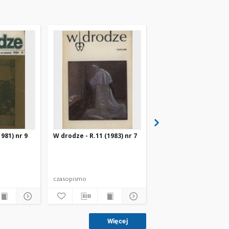
981) nr 9
W drodze - R.11 (1983) nr 7
W drodze - R.8 (1980) 
czasopismo
czasopismo
Więcej