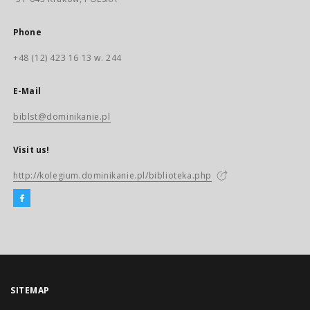
Phone
+48 (12) 423 16 13 w. 244
E-Mail
biblst@dominikanie.pl
Visit us!
http://kolegium.dominikanie.pl/biblioteka.php
SITEMAP