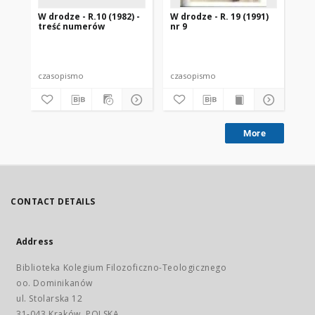
W drodze - R.10 (1982) -
W drodze - R. 19 (1991)
W d
treść numerów
nr 9
2
czasopismo
czasopismo
cz
More
CONTACT DETAILS
Address
Biblioteka Kolegium Filozoficzno-Teologicznego
oo. Dominikanów
ul. Stolarska 12
31-043 Kraków, POLSKA