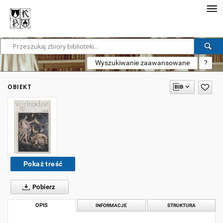
Wyszukiwanie zaawansowane
?
OBIEKT
Pokaż treść
Pobierz
OPIS
INFORMACJE
STRUKTURA