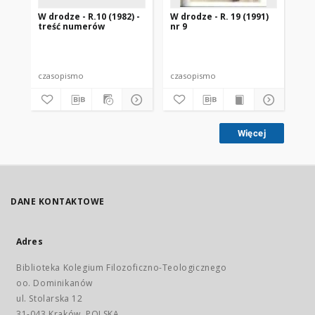
W drodze - R.10 (1982) -
W drodze - R. 19 (1991)
W d
treść numerów
nr 9
2
czasopismo
czasopismo
cz
Więcej
DANE KONTAKTOWE
Adres
Biblioteka Kolegium Filozoficzno-Teologicznego
oo. Dominikanów
ul. Stolarska 12
31-043 Kraków, POLSKA