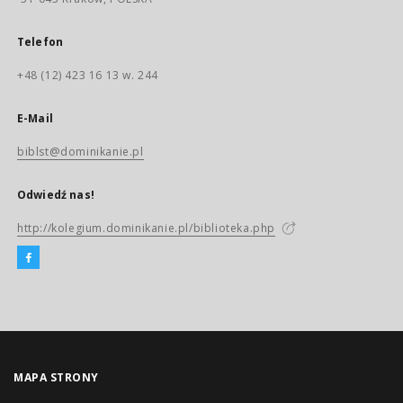
Telefon
+48 (12) 423 16 13 w. 244
E-Mail
biblst@dominikanie.pl
Odwiedź nas!
http://kolegium.dominikanie.pl/biblioteka.php
MAPA STRONY