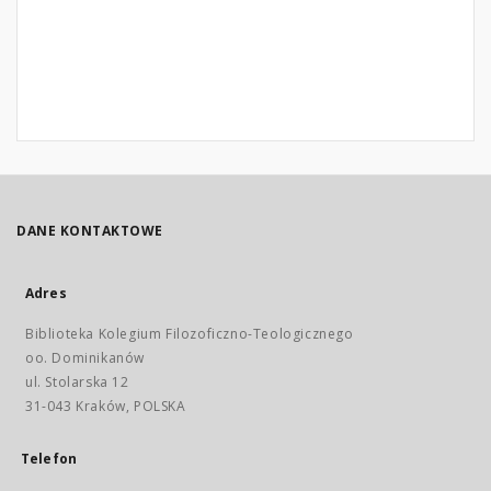
DANE KONTAKTOWE
Adres
Biblioteka Kolegium Filozoficzno-Teologicznego
oo. Dominikanów
ul. Stolarska 12
31-043 Kraków, POLSKA
Telefon