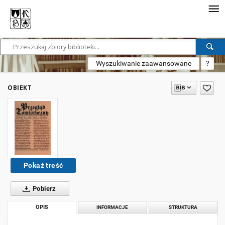
Wyszukiwanie zaawansowane
?
OBIEKT
Pokaż treść
Pobierz
OPIS
INFORMACJE
STRUKTURA