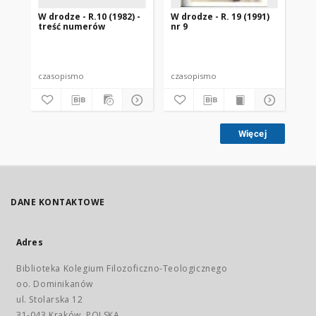
W drodze - R.10 (1982) -
W drodze - R. 19 (1991)
W d
treść numerów
nr 9
2
czasopismo
czasopismo
cz
Więcej
DANE KONTAKTOWE
Adres
Biblioteka Kolegium Filozoficzno-Teologicznego
oo. Dominikanów
ul. Stolarska 12
31-043 Kraków, POLSKA