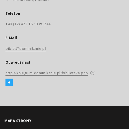
Telefon
+48 (12) 423 16 13 w. 244
E-Mail
biblst@dominikanie.pl
Odwiedź nas!
http://kolegium.dominikanie.pl/biblioteka.php
MAPA STRONY