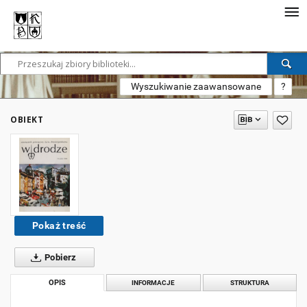
Wyszukiwanie zaawansowane
?
OBIEKT
Pokaż treść
Pobierz
OPIS
INFORMACJE
STRUKTURA