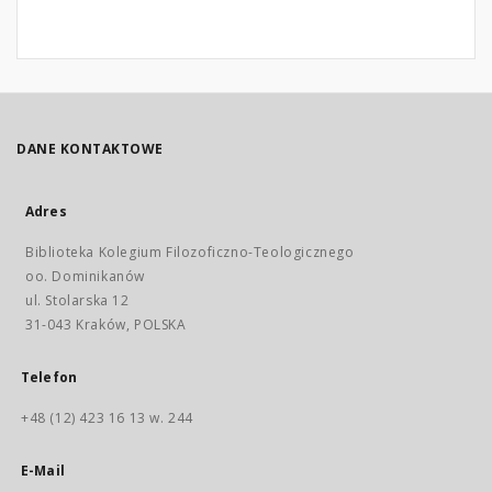
DANE KONTAKTOWE
Adres
Biblioteka Kolegium Filozoficzno-Teologicznego
oo. Dominikanów
ul. Stolarska 12
31-043 Kraków, POLSKA
Telefon
+48 (12) 423 16 13 w. 244
E-Mail