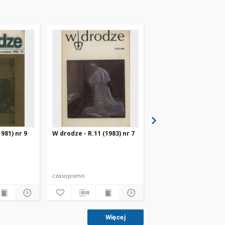
981) nr 9
W drodze - R.11 (1983) nr 7
W drodze - R.8 (1980) 
czasopismo
czasopismo
Więcej