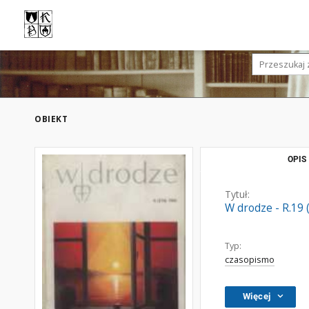
OBIEKT
OPIS
Tytuł:
W drodze - R.19 (
Typ:
czasopismo
Więcej