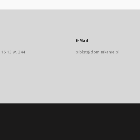
E-Mail
 16 13 w. 244
biblst@dominikanie.pl