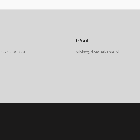
E-Mail
 16 13 w. 244
biblst@dominikanie.pl