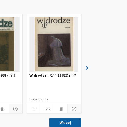
981) nr 9
W drodze - R.11 (1983) nr 7
W drodze - R.8 (1980) 
czasopismo
czasopismo
Więcej