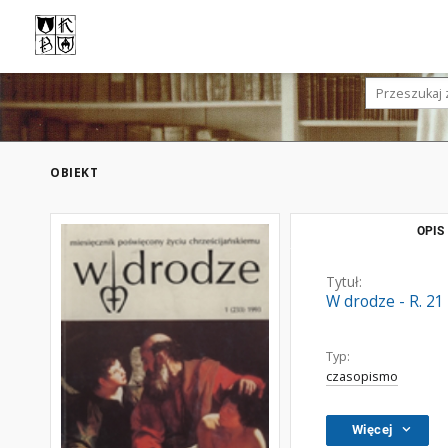
OBIEKT
OPIS
Tytuł:
W drodze - R. 21
Typ:
czasopismo
Więcej