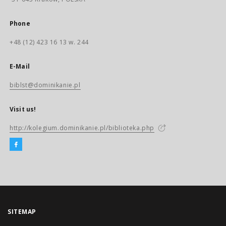
Phone
+48 (12) 423 16 13 w. 244
E-Mail
biblst@dominikanie.pl
Visit us!
http://kolegium.dominikanie.pl/biblioteka.php
SITEMAP