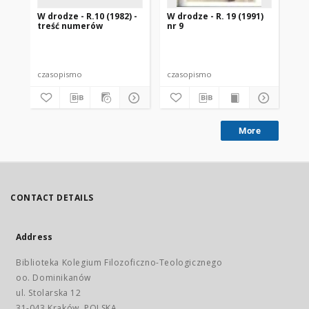
W drodze - R.10 (1982) -
W drodze - R. 19 (1991)
W d
treść numerów
nr 9
2
czasopismo
czasopismo
cz
More
CONTACT DETAILS
Address
Biblioteka Kolegium Filozoficzno-Teologicznego
oo. Dominikanów
ul. Stolarska 12
31-043 Kraków, POLSKA