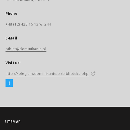
Phone
+48 (12) 423 16 13 w. 244
E-Mail
biblst@dominikanie.pl
Visit us!
http://kolegium.dominikanie.pl/biblioteka.php
SITEMAP