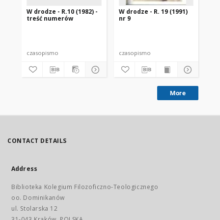
W drodze - R.10 (1982) -
W drodze - R. 19 (1991)
W d
treść numerów
nr 9
2
czasopismo
czasopismo
cz
More
CONTACT DETAILS
Address
Biblioteka Kolegium Filozoficzno-Teologicznego
oo. Dominikanów
ul. Stolarska 12
31-043 Kraków, POLSKA