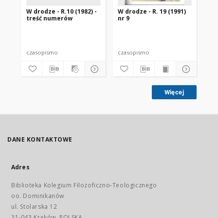
W drodze - R.10 (1982) -
W drodze - R. 19 (1991)
W d
treść numerów
nr 9
2
czasopismo
czasopismo
cz
Więcej
DANE KONTAKTOWE
Adres
Biblioteka Kolegium Filozoficzno-Teologicznego
oo. Dominikanów
ul. Stolarska 12
31-043 Kraków, POLSKA