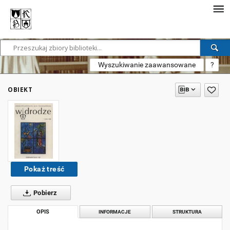
Wyszukiwanie zaawansowane
?
OBIEKT
Pokaż treść
Pobierz
OPIS
INFORMACJE
STRUKTURA