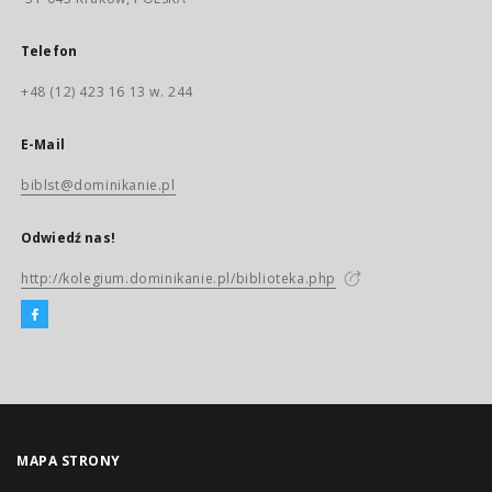
Telefon
+48 (12) 423 16 13 w. 244
E-Mail
biblst@dominikanie.pl
Odwiedź nas!
http://kolegium.dominikanie.pl/biblioteka.php
MAPA STRONY