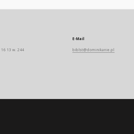
E-Mail
 16 13 w. 244
biblst@dominikanie.pl