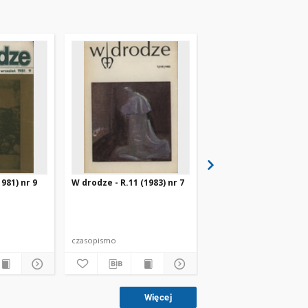
981) nr 9
W drodze - R.11 (1983) nr 7
W drodze - R.8 (1980) 
czasopismo
czasopismo
Więcej